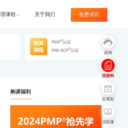
管理课程
关于我们
免费试听
®
PMP
认证
®
PMI-ACP
认证
咨询
找资料
购课福利
定规划
试听课