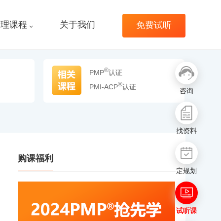
管理课程
关于我们
免费试听
®
PMP
认证
®
PMI-ACP
认证
咨询
找资料
购课福利
定规划
试听课