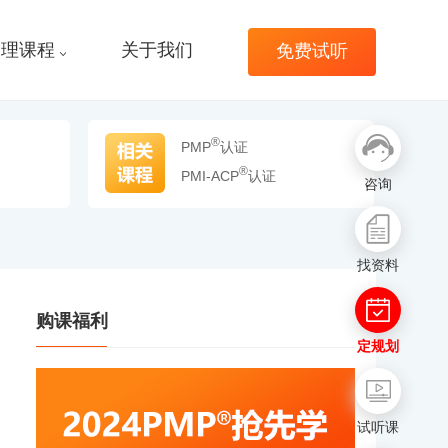
管理课程
关于我们
免费试听
®
PMP
认证
®
PMI-ACP
认证
咨询
找资料
购课福利
定规划
试听课