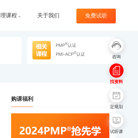
管理课程
关于我们
免费试听
®
PMP
认证
®
PMI-ACP
认证
咨询
找资料
购课福利
定规划
试听课