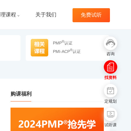
管理课程
关于我们
免费试听
®
PMP
认证
®
PMI-ACP
认证
咨询
找资料
购课福利
定规划
试听课