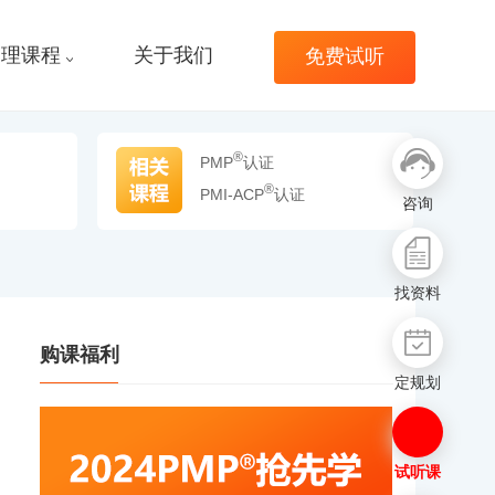
管理课程
关于我们
免费试听
®
PMP
认证
®
PMI-ACP
认证
咨询
找资料
购课福利
定规划
试听课